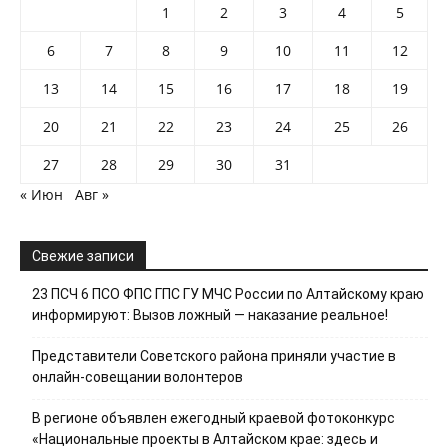
1
2
3
4
5
6
7
8
9
10
11
12
13
14
15
16
17
18
19
20
21
22
23
24
25
26
27
28
29
30
31
« Июн
Авг »
Свежие записи
23 ПСЧ 6 ПСО ФПС ГПС ГУ МЧС России по Алтайскому краю
информируют: Вызов ложный — наказание реальное!
Представители Советского района приняли участие в
онлайн-совещании волонтеров
В регионе объявлен ежегодный краевой фотоконкурс
«Национальные проекты в Алтайском крае: здесь и