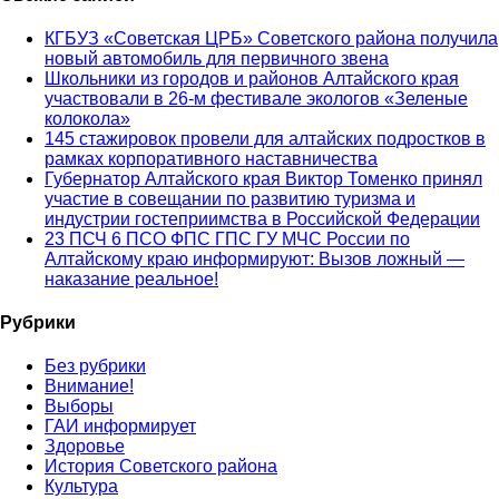
КГБУЗ «Советская ЦРБ» Советского района получила
новый автомобиль для первичного звена
Школьники из городов и районов Алтайского края
участвовали в 26-м фестивале экологов «Зеленые
колокола»
145 стажировок провели для алтайских подростков в
рамках корпоративного наставничества
Губернатор Алтайского края Виктор Томенко принял
участие в совещании по развитию туризма и
индустрии гостеприимства в Российской Федерации
23 ПСЧ 6 ПСО ФПС ГПС ГУ МЧС России по
Алтайскому краю информируют: Вызов ложный —
наказание реальное!
Рубрики
Без рубрики
Внимание!
Выборы
ГАИ информирует
Здоровье
История Советского района
Культура