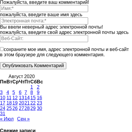
Пожалуйста, введите ваш комментарий!
пожалуйста, введите ваше имя здесь
Вы ввели неверный адрес электронной почты!
пожалуйста, введите свой адрес электронной почты здесь
сохраните мое имя, адрес электронной почты и веб-сайт
в этом браузере для следующего комментария.
Август 2020
Пн
Вт
Ср
Чт
Пт
Сб
Вс
1
2
3
4
5
6
7
8
9
10
11
12
13
14
15
16
17
18
19
20
21
22
23
24
25
26
27
28
29
30
31
« Июл
Сен »
Свежие записи