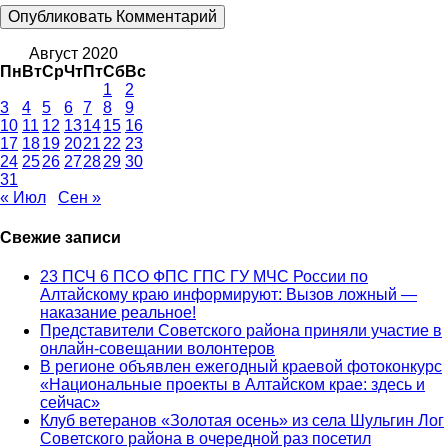
Август 2020
Пн
Вт
Ср
Чт
Пт
Сб
Вс
1
2
3
4
5
6
7
8
9
10
11
12
13
14
15
16
17
18
19
20
21
22
23
24
25
26
27
28
29
30
31
« Июл
Сен »
Свежие записи
23 ПСЧ 6 ПСО ФПС ГПС ГУ МЧС России по
Алтайскому краю информируют: Вызов ложный —
наказание реальное!
Представители Советского района приняли участие в
онлайн-совещании волонтеров
В регионе объявлен ежегодный краевой фотоконкурс
«Национальные проекты в Алтайском крае: здесь и
сейчас»
Клуб ветеранов «Золотая осень» из села Шульгин Лог
Советского района в очередной раз посетил