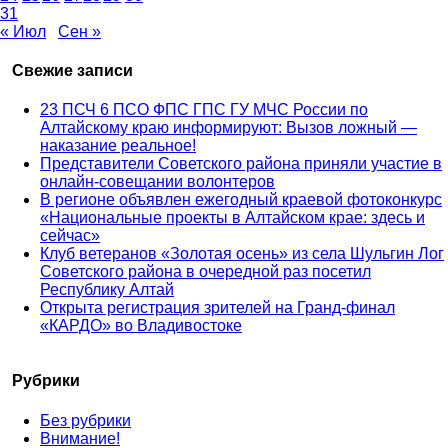
31
« Июл
Сен »
Свежие записи
23 ПСЧ 6 ПСО ФПС ГПС ГУ МЧС России по
Алтайскому краю информируют: Вызов ложный —
наказание реальное!
Представители Советского района приняли участие в
онлайн-совещании волонтеров
В регионе объявлен ежегодный краевой фотоконкурс
«Национальные проекты в Алтайском крае: здесь и
сейчас»
Клуб ветеранов «Золотая осень» из села Шульгин Лог
Советского района в очередной раз посетил
Республику Алтай
Открыта регистрация зрителей на Гранд-финал
«КАРДО» во Владивостоке
Рубрики
Без рубрики
Внимание!