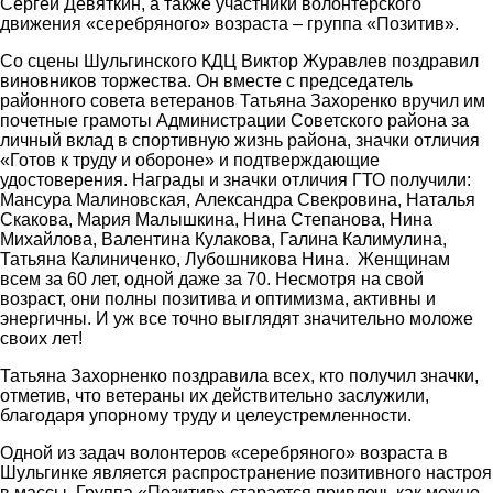
Сергей Девяткин, а также участники волонтерского
движения «серебряного» возраста – группа «Позитив».
Со сцены Шульгинского КДЦ Виктор Журавлев поздравил
виновников торжества. Он вместе с председатель
районного совета ветеранов Татьяна Захоренко вручил им
почетные грамоты Администрации Советского района за
личный вклад в спортивную жизнь района, значки отличия
«Готов к труду и обороне» и подтверждающие
удостоверения. Награды и значки отличия ГТО получили:
Мансура Малиновская, Александра Свекровина, Наталья
Скакова, Мария Малышкина, Нина Степанова, Нина
Михайлова, Валентина Кулакова, Галина Калимулина,
Татьяна Калиниченко, Лубошникова Нина. Женщинам
всем за 60 лет, одной даже за 70. Несмотря на свой
возраст, они полны позитива и оптимизма, активны и
энергичны. И уж все точно выглядят значительно моложе
своих лет!
Татьяна Захорненко поздравила всех, кто получил значки,
отметив, что ветераны их действительно заслужили,
благодаря упорному труду и целеустремленности.
Одной из задач волонтеров «серебряного» возраста в
Шульгинке является распространение позитивного настроя
в массы. Группа «Позитив» старается привлечь как можно