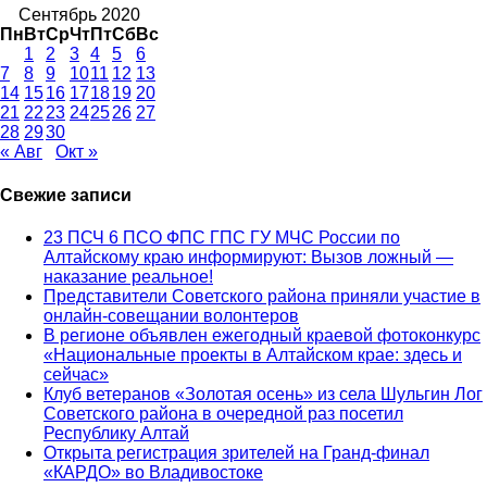
Сентябрь 2020
Пн
Вт
Ср
Чт
Пт
Сб
Вс
1
2
3
4
5
6
7
8
9
10
11
12
13
14
15
16
17
18
19
20
21
22
23
24
25
26
27
28
29
30
« Авг
Окт »
Свежие записи
23 ПСЧ 6 ПСО ФПС ГПС ГУ МЧС России по
Алтайскому краю информируют: Вызов ложный —
наказание реальное!
Представители Советского района приняли участие в
онлайн-совещании волонтеров
В регионе объявлен ежегодный краевой фотоконкурс
«Национальные проекты в Алтайском крае: здесь и
сейчас»
Клуб ветеранов «Золотая осень» из села Шульгин Лог
Советского района в очередной раз посетил
Республику Алтай
Открыта регистрация зрителей на Гранд-финал
«КАРДО» во Владивостоке