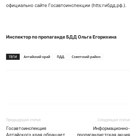
официально сайте Госавтоинспекции (htts:гибдд.рф.).
Инспектор по пропаганде БДД Ольга Егорихина
ТЕГИ
Алтайский край
ПДД.
Советский район
Предыдущая статья
Следующая статья
Госавтоинспекция
Информационно-
Алтайского края обращает
пропагандистская акция