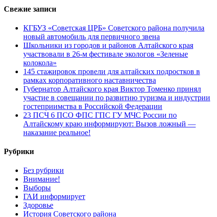
Свежие записи
КГБУЗ «Советская ЦРБ» Советского района получила
новый автомобиль для первичного звена
Школьники из городов и районов Алтайского края
участвовали в 26-м фестивале экологов «Зеленые
колокола»
145 стажировок провели для алтайских подростков в
рамках корпоративного наставничества
Губернатор Алтайского края Виктор Томенко принял
участие в совещании по развитию туризма и индустрии
гостеприимства в Российской Федерации
23 ПСЧ 6 ПСО ФПС ГПС ГУ МЧС России по
Алтайскому краю информируют: Вызов ложный —
наказание реальное!
Рубрики
Без рубрики
Внимание!
Выборы
ГАИ информирует
Здоровье
История Советского района