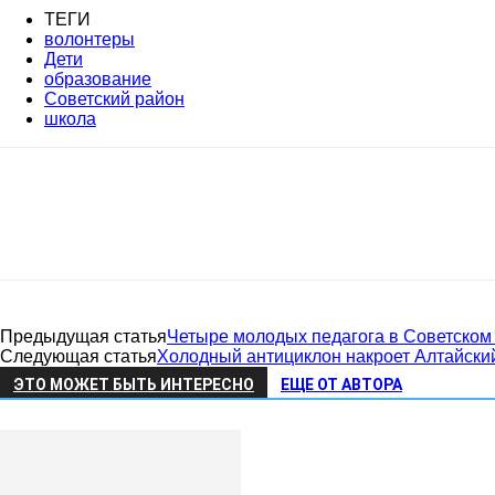
Советский
ТЕГИ
волонтеры
Дети
образование
Советский район
школа
район
Алтайского
Предыдущая статья
Четыре молодых педагога в Советском
Следующая статья
Холодный антициклон накроет Алтайски
края
ЭТО МОЖЕТ БЫТЬ ИНТЕРЕСНО
ЕЩЕ ОТ АВТОРА