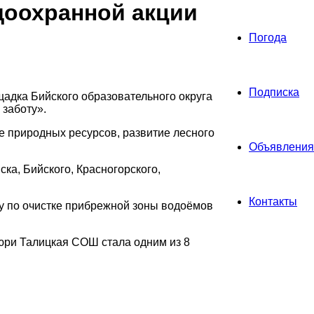
доохранной акции
Погода
Подписка
щадка Бийского образовательного округа
заботу».
 природных ресурсов, развитие лесного
Объявления
ка, Бийского, Красногорского,
Контакты
у по очистке прибрежной зоны водоёмов
юри Талицкая СОШ стала одним из 8