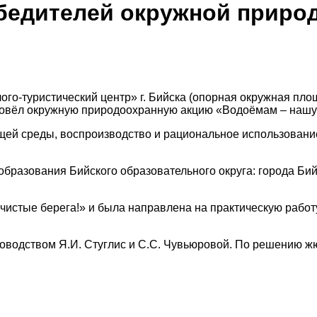
обедителей окружной приро
ого-туристический центр» г. Бийска (опорная окружная пло
ровёл окружную природоохранную акцию «Водоёмам – нашу 
ей среды, воспроизводство и рациональное использование
образования Бийского образовательного округа: гoрoдa Бийс
чистые берега!» и была направлена на практическую работ
оводством Я.И. Стуглис и С.С. Чувьюровой. По решению ж