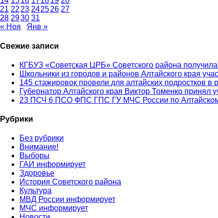
14
15
16
17
18
19
20
21
22
23
24
25
26
27
28
29
30
31
« Ноя
Янв »
Свежие записи
КГБУЗ «Советская ЦРБ» Советского района получила
Школьники из городов и районов Алтайского края уча
145 стажировок провели для алтайских подростков в 
Губернатор Алтайского края Виктор Томенко принял у
23 ПСЧ 6 ПСО ФПС ГПС ГУ МЧС России по Алтайском
Рубрики
Без рубрики
Внимание!
Выборы
ГАИ информирует
Здоровье
История Советского района
Культура
МВД России информирует
МЧС информирует
Новости