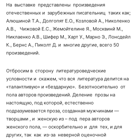
На выставке представлены произведения
отечественных и зарубежных писательниц таких как;
Алюшиной Т.А., Долгопят Е.О., Козловой А., Николенко
А.В., Чижовой Е.С., Жемойтелине Я., Москвинй М.,
Никлаенко А.В., Шифер М., Харт У., Марно Э., Лонсдейл
К., Бернс А., Пиколт Д. и многие другие, всего 50
произведений.
Отбросим в сторону литературоведческие
условности и скажем, что вся литература делится на
«талантливую» и «бездарную». Безотносительно от
пола авторов произведений. Деление прозы на
настоящую, под которой, естественно
подразумевается проза, созданная мужчинами —
творцами , и женскую из – под пера авторов
женского пола, — оскорбительно и для тех, и для
других, так как из-за неверной оценочной