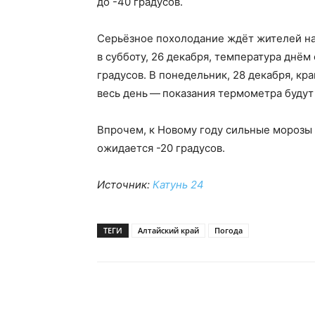
до -40 градусов.
Серьёзное похолодание ждёт жителей наш
|
в субботу, 26 декабря, температура днём
градусов. В понедельник, 28 декабря, к
весь день — показания термометра будут 
Советский
Впрочем, к Новому году сильные морозы 
ожидается -20 градусов.
Источник:
Катунь 24
район
ТЕГИ
Алтайский край
Погода
Алтайского