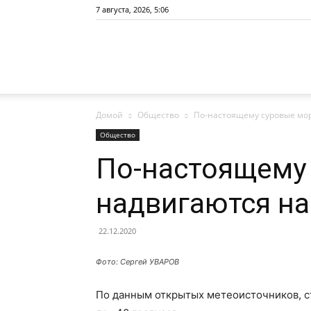
7 августа, 2026, 5:06
Сайт
Домой
Общество
По-настоящему суровые мор
газеты
Общество
По-настоящему
надвигаются на
«Районные
22.12.2020
Фото: Сергей УВАРОВ
вести»
По данным открытых метеоисточников, с