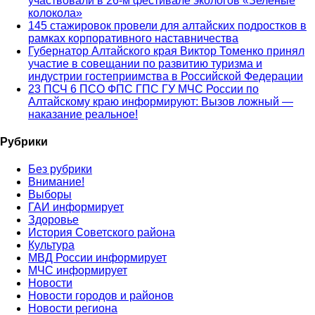
участвовали в 26-м фестивале экологов «Зеленые
колокола»
145 стажировок провели для алтайских подростков в
рамках корпоративного наставничества
Губернатор Алтайского края Виктор Томенко принял
участие в совещании по развитию туризма и
индустрии гостеприимства в Российской Федерации
23 ПСЧ 6 ПСО ФПС ГПС ГУ МЧС России по
Алтайскому краю информируют: Вызов ложный —
наказание реальное!
Рубрики
Без рубрики
Внимание!
Выборы
ГАИ информирует
Здоровье
История Советского района
Культура
МВД России информирует
МЧС информирует
Новости
Новости городов и районов
Новости региона