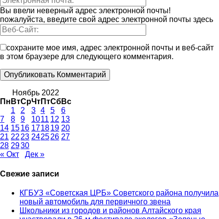
Вы ввели неверный адрес электронной почты!
пожалуйста, введите свой адрес электронной почты здесь
сохраните мое имя, адрес электронной почты и веб-сайт
в этом браузере для следующего комментария.
Ноябрь 2022
Пн
Вт
Ср
Чт
Пт
Сб
Вс
1
2
3
4
5
6
7
8
9
10
11
12
13
14
15
16
17
18
19
20
21
22
23
24
25
26
27
28
29
30
« Окт
Дек »
Свежие записи
КГБУЗ «Советская ЦРБ» Советского района получила
новый автомобиль для первичного звена
Школьники из городов и районов Алтайского края