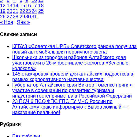
5
6
7
8
9
10
11
12
13
14
15
16
17
18
19
20
21
22
23
24
25
26
27
28
29
30
31
« Ноя
Янв »
Свежие записи
КГБУЗ «Советская ЦРБ» Советского района получила
новый автомобиль для первичного звена
Школьники из городов и районов Алтайского края
участвовали в 26-м фестивале экологов «Зеленые
колокола»
145 стажировок провели для алтайских подростков в
рамках корпоративного наставничества
Губернатор Алтайского края Виктор Томенко принял
участие в совещании по развитию туризма и
индустрии гостеприимства в Российской Федерации
23 ПСЧ 6 ПСО ФПС ГПС ГУ МЧС России по
Алтайскому краю информируют: Вызов ложный —
наказание реальное!
Рубрики
Без рубрики