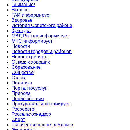
Внимание!
Выборы
ГАИ информирует
Здоровье
История Советского района
Культура
МВД России информирует
МЧС информирует
Новости
Новости городов и районов
Новости региона
О людях хороших
Образование
Общество
Отдых
Политика
Портал госуслуг
Природа
Происшествия
Прокуратура информирует
Росреестр
Россельхознадзор
Спорт
Творчество наших земляков
Экономика