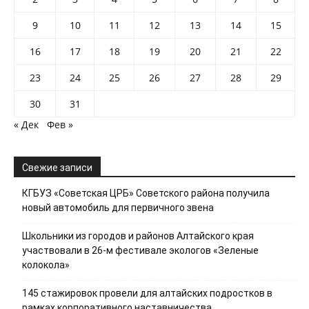
9
10
11
12
13
14
15
16
17
18
19
20
21
22
23
24
25
26
27
28
29
30
31
« Дек
Фев »
Свежие записи
КГБУЗ «Советская ЦРБ» Советского района получила
новый автомобиль для первичного звена
Школьники из городов и районов Алтайского края
участвовали в 26-м фестивале экологов «Зеленые
колокола»
145 стажировок провели для алтайских подростков в
рамках корпоративного наставничества