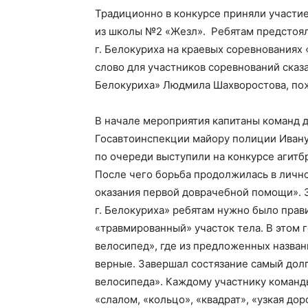
Традиционно в конкурсе приняли участи
из школы №2 «Жезл». Ребятам предстоял
Советский
г. Белокуриха на краевых соревнованиях
слово для участников соревнований сказ
Белокуриха» Людмила Шахворостова, пож
район
В начале мероприятия капитаны команд 
Госавтоинспекции майору полиции Ивану 
по очереди выступили на конкурсе агитб
После чего борьба продолжилась в лично
Алтайского
оказания первой доврачебной помощи». 
г. Белокуриха» ребятам нужно было прав
«травмированный» участок тела. В этом 
велосипед», где из предложенных назва
края
верные. Завершал состязание самый до
велосипеда». Каждому участнику команд
«слалом, «кольцо», «квадрат», «узкая до