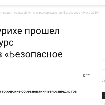
е прошел городской конкурс велосипедистов «Безопасное колесо-2026»
урихе прошел
урс
в «Безопасное
231
«
ли городские соревнования велосипедистов