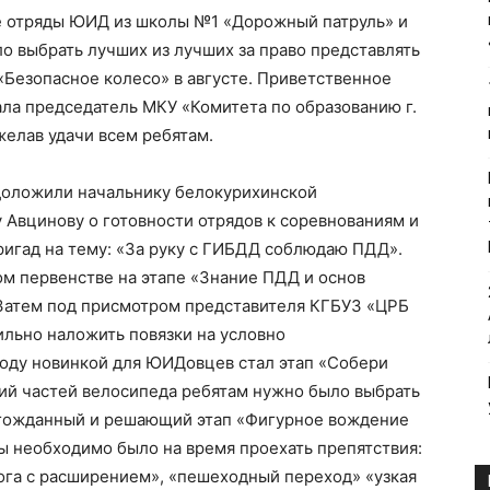
е отряды ЮИД из школы №1 «Дорожный патруль» и
о выбрать лучших из лучших за право представлять
 «Безопасное колесо» в августе. Приветственное
ала председатель МКУ «Комитета по образованию г.
елав удачи всем ребятам.
доложили начальнику белокурихинской
Авцинову о готовности отрядов к соревнованиям и
ригад на тему: «За руку с ГИБДД соблюдаю ПДД».
м первенстве на этапе «Знание ПДД и основ
Затем под присмотром представителя КГБУЗ «ЦРБ
ильно наложить повязки на условно
году новинкой для ЮИДовцев стал этап «Собери
ний частей велосипеда ребятам нужно было выбрать
лгожданный и решающий этап «Фигурное вождение
ы необходимо было на время проехать препятствия:
рога с расширением», «пешеходный переход» «узкая