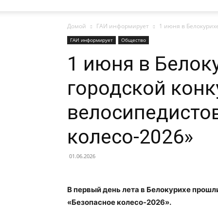
Домой
ГАИ информирует
1 июня в Белокурих
газеты
ГАИ информирует
Общество
1 июня в Белок
городской конк
«Районные
велосипедисто
колесо-2026»
вести»
01.06.2026
В первый день лета в Белокурихе прош
|
«Безопасное колесо-2026».