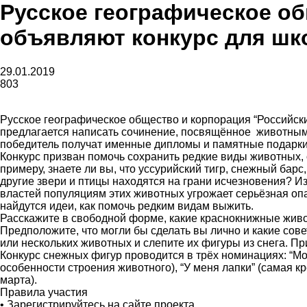
Русское географическое об
газеты
объявляют конкурс для шк
29.01.2019
803
«Районные
Русское географическое общество и корпорация “Российски
предлагается написать сочинение, посвящённое животным з
победитель получат именные дипломы и памятные подарки
Конкурс призван помочь сохранить редкие виды животных, 
примеру, знаете ли вы, что уссурийский тигр, снежный барс
вести»
другие звери и птицы находятся на грани исчезновения? 
властей популяциям этих животных угрожает серьёзная опас
найдутся идеи, как помочь редким видам выжить.
Расскажите в свободной форме, какие краснокнижные живот
Предположите, что могли бы сделать вы лично и какие со
или нескольких животных и слепите их фигуры из снега. П
|
Конкурс снежных фигур проводится в трёх номинациях: “М
особенности строения животного), “У меня лапки” (самая к
марта).
Правила участия
• Зарегистрируйтесь на сайте проекта.