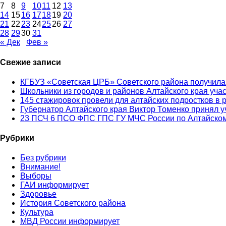
7
8
9
10
11
12
13
14
15
16
17
18
19
20
21
22
23
24
25
26
27
28
29
30
31
« Дек
Фев »
Свежие записи
КГБУЗ «Советская ЦРБ» Советского района получила
Школьники из городов и районов Алтайского края уча
145 стажировок провели для алтайских подростков в 
Губернатор Алтайского края Виктор Томенко принял у
23 ПСЧ 6 ПСО ФПС ГПС ГУ МЧС России по Алтайском
Рубрики
Без рубрики
Внимание!
Выборы
ГАИ информирует
Здоровье
История Советского района
Культура
МВД России информирует