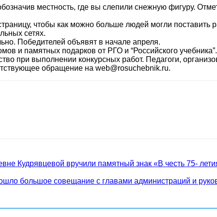
 обозначив местность, где вы слепили снежную фигуру. Отме
траницу, чтобы как можно больше людей могли поставить ра
альных сетях.
но. Победителей объявят в начале апреля.
ов и памятных подарков от РГО и “Российского учебника”.
тво при выполнении конкурсных работ. Педагоги, организов
ветствующее обращение на web@rosuchebnik.ru.
вне Кудрявцевой вручили памятный знак «В честь 75- лет
рошло большое совещание с главами администраций и руко