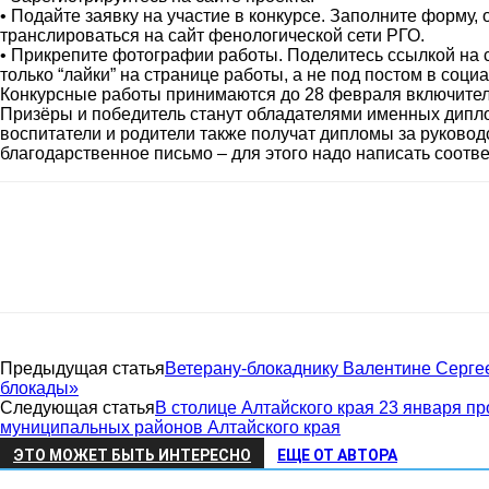
• Подайте заявку на участие в конкурсе. Заполните форму,
Советский
транслироваться на сайт фенологической сети РГО.
• Прикрепите фотографии работы. Поделитесь ссылкой на с
только “лайки” на странице работы, а не под постом в соци
Конкурсные работы принимаются до 28 февраля включитель
Призёры и победитель станут обладателями именных диплом
район
воспитатели и родители также получат дипломы за руководс
благодарственное письмо – для этого надо написать соот
Алтайского
края
Предыдущая статья
Ветерану-блокаднику Валентине Сергее
блокады»
Следующая статья
В столице Алтайского края 23 января п
муниципальных районов Алтайского края
ЭТО МОЖЕТ БЫТЬ ИНТЕРЕСНО
ЕЩЕ ОТ АВТОРА