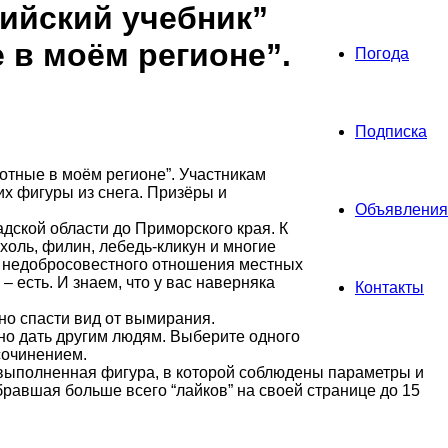
ийский учебник”
 в моём регионе”.
Погода
Подписка
отные в моём регионе”. Участникам
их фигуры из снега. Призёры и
Объявления
дской области до Приморского края. К
ухоль, филин, лебедь-кликун и многие
 и недобросовестного отношения местных
 есть. И знаем, что у вас наверняка
Контакты
но спасти вид от вымирания.
но дать другим людям. Выберите одного
сочинением.
о выполненная фигура, в которой соблюдены параметры и
абравшая больше всего “лайков” на своей странице до 15