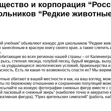
щество и корпорация “Росс
ольников “Редкие животные
й учебник” объявляют конкурс для школьников “Редкие жив
анесённым в красную книгу своего края, а также слепить 
.
обитающие во всех регионах нашей страны – от Калинингра
, рысь, степная лисица, голубой песец, бурый медведь, вых
Из-за ухудшающихся экологических условий, браконьерства
ность. Есть ли какая-то возможность спасти их? Мы верим –
ные обитают в вашей местности и как, на ваш взгляд, мож
веты по бережному отношению и сохранению популяций мож
рисылайте на конкурс фотографии снежных фигур вместе с 
ой ласковый и снежный зверь” (наиболее точно и аккуратн
реативная фигура), “Приз зрительских симпатий” (работа, н