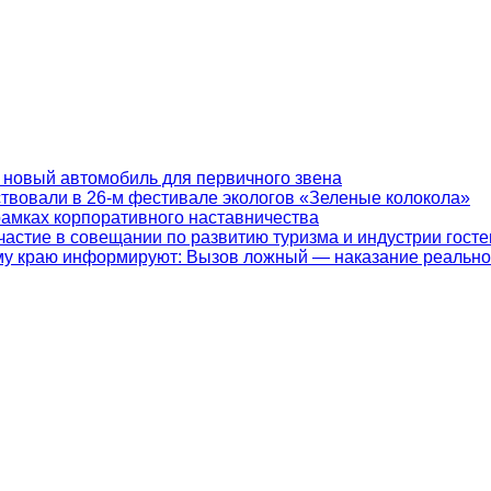
 новый автомобиль для первичного звена
ствовали в 26-м фестивале экологов «Зеленые колокола»
рамках корпоративного наставничества
частие в совещании по развитию туризма и индустрии гост
у краю информируют: Вызов ложный — наказание реально