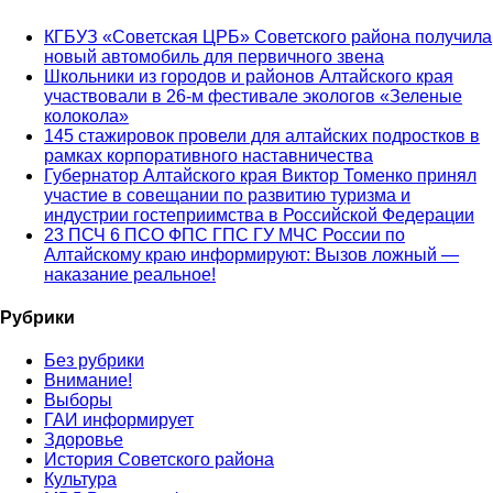
КГБУЗ «Советская ЦРБ» Советского района получила
новый автомобиль для первичного звена
Школьники из городов и районов Алтайского края
участвовали в 26-м фестивале экологов «Зеленые
колокола»
145 стажировок провели для алтайских подростков в
рамках корпоративного наставничества
Губернатор Алтайского края Виктор Томенко принял
участие в совещании по развитию туризма и
индустрии гостеприимства в Российской Федерации
23 ПСЧ 6 ПСО ФПС ГПС ГУ МЧС России по
Алтайскому краю информируют: Вызов ложный —
наказание реальное!
Рубрики
Без рубрики
Внимание!
Выборы
ГАИ информирует
Здоровье
История Советского района
Культура