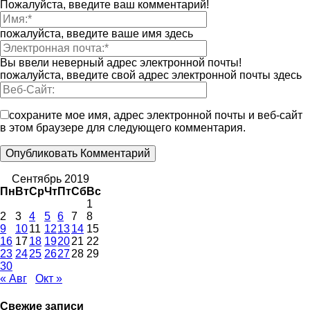
Пожалуйста, введите ваш комментарий!
пожалуйста, введите ваше имя здесь
Вы ввели неверный адрес электронной почты!
пожалуйста, введите свой адрес электронной почты здесь
сохраните мое имя, адрес электронной почты и веб-сайт
в этом браузере для следующего комментария.
Сентябрь 2019
Пн
Вт
Ср
Чт
Пт
Сб
Вс
1
2
3
4
5
6
7
8
9
10
11
12
13
14
15
16
17
18
19
20
21
22
23
24
25
26
27
28
29
30
« Авг
Окт »
Свежие записи