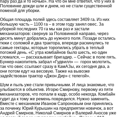
пару раз да и то ночью». На что он мне ответил, что у них в
Половинке дожди шли и днем, но не стали существенной
помехой для уборки.
Общая площадь полей здесь составляет 3409 га. Из них
большую часть – 1100 га – в этом году занял овес. За
уборкой последних 70 га мы как раз и застали
механизаторов: свернув за Половинкой направо, через
десять минут добрались до нужного поля. Позади остались
тюки с соломой и два трактора, впереди раскинулись те
самые гектары, которые торопились убрать в теплый
погожий день. «С утра комбайнов было шесть, но один
сломался, — рассказывает бригадир. – Сейчас в поле пять.
Бункер-накопитель забрал «Гудвилл» — горох молотить,
так что овес ссыпают сразу в КамАЗы, их сегодня два, а
они потом едут на весовую. Также на вывозке
задействован трактор «Джон Дир» с телегой».
Шум и пыль уже стали привычными. И лица знакомые, что
улыбаются в объектив. Игорю Смирнову, первому из пяти
механизаторов, что попали в кадр, особо некогда. Комбайн
гудит да к тому же ремень повредился. Нужно заменить.
Вместе с механиком Иваном Сапроновым они принялись
за починку. Юрий Курышин на предприятии новичок, а вот
Андрей Смирнов, Николай Смирнов и Валерий Аносов уже