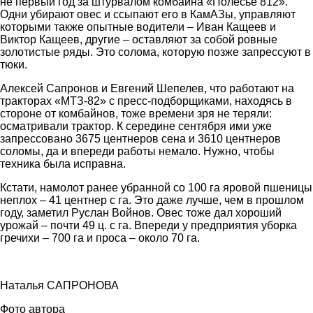
не первый год за штурвалом комбайна «Полесье 812».
Одни убирают овес и ссыпают его в КамАЗы, управляют
которыми также опытные водители – Иван Кащеев и
Виктор Кащеев, другие – оставляют за собой ровные
золотистые ряды. Это солома, которую позже запрессуют в
тюки.
Алексей Сапронов и Евгений Шепелев, что работают на
тракторах «МТЗ-82» с пресс-подборщиками, находясь в
стороне от комбайнов, тоже времени зря не теряли:
осматривали трактор. К середине сентября ими уже
запрессовано 3675 центнеров сена и 3610 центнеров
соломы, да и впереди работы немало. Нужно, чтобы
техника была исправна.
Кстати, намолот ранее убранной со 100 га яровой пшеницы
неплох – 41 центнер с га. Это даже лучше, чем в прошлом
году, заметил Руслан Войнов. Овес тоже дал хороший
урожай – почти 49 ц. с га. Впереди у предприятия уборка
гречихи – 700 га и проса – около 70 га.
Наталья САПРОНОВА
Фото автора