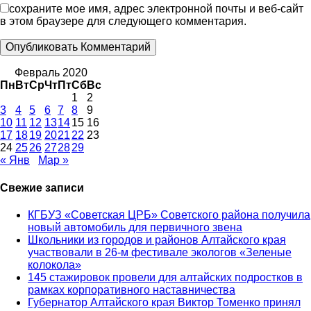
сохраните мое имя, адрес электронной почты и веб-сайт
в этом браузере для следующего комментария.
Февраль 2020
Пн
Вт
Ср
Чт
Пт
Сб
Вс
1
2
3
4
5
6
7
8
9
10
11
12
13
14
15
16
17
18
19
20
21
22
23
24
25
26
27
28
29
« Янв
Мар »
Свежие записи
КГБУЗ «Советская ЦРБ» Советского района получила
новый автомобиль для первичного звена
Школьники из городов и районов Алтайского края
участвовали в 26-м фестивале экологов «Зеленые
колокола»
145 стажировок провели для алтайских подростков в
рамках корпоративного наставничества
Губернатор Алтайского края Виктор Томенко принял