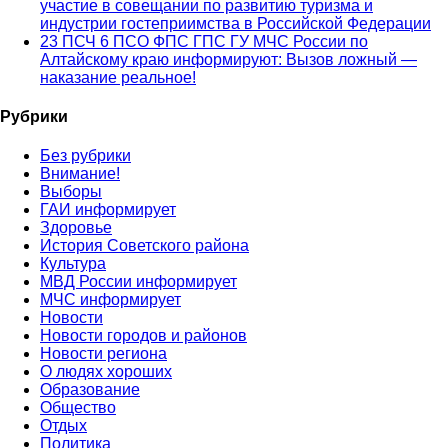
участие в совещании по развитию туризма и
индустрии гостеприимства в Российской Федерации
23 ПСЧ 6 ПСО ФПС ГПС ГУ МЧС России по
Алтайскому краю информируют: Вызов ложный —
наказание реальное!
Рубрики
Без рубрики
Внимание!
Выборы
ГАИ информирует
Здоровье
История Советского района
Культура
МВД России информирует
МЧС информирует
Новости
Новости городов и районов
Новости региона
О людях хороших
Образование
Общество
Отдых
Политика