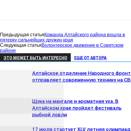
Предыдущая статья
Команда Алтайского района вошла в
пятерку сильнейших дружин края
Следующая статья
Волонтерское движение в Советском
районе
ЭТО МОЖЕТ БЫТЬ ИНТЕРЕСНО
ЕЩЕ ОТ АВТОРА
Алтайское отделение Народного фронт
отправляет современную технику на С
Щука на мангале и ароматная уха. В
Алтайском крае пройдет фестиваль
рыбной ловли
17 июля стартует XLV летняя олимпиад