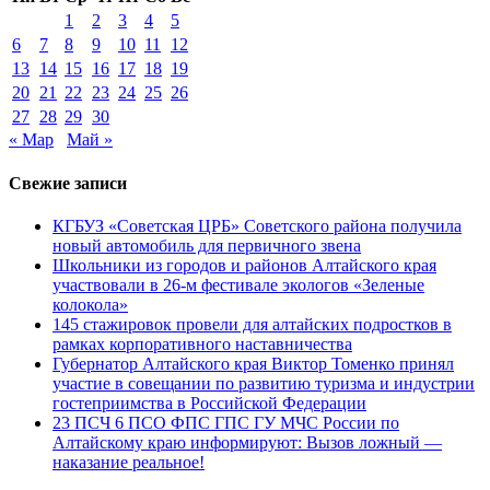
1
2
3
4
5
6
7
8
9
10
11
12
13
14
15
16
17
18
19
20
21
22
23
24
25
26
27
28
29
30
« Мар
Май »
Свежие записи
КГБУЗ «Советская ЦРБ» Советского района получила
новый автомобиль для первичного звена
Школьники из городов и районов Алтайского края
участвовали в 26-м фестивале экологов «Зеленые
колокола»
145 стажировок провели для алтайских подростков в
рамках корпоративного наставничества
Губернатор Алтайского края Виктор Томенко принял
участие в совещании по развитию туризма и индустрии
гостеприимства в Российской Федерации
23 ПСЧ 6 ПСО ФПС ГПС ГУ МЧС России по
Алтайскому краю информируют: Вызов ложный —
наказание реальное!