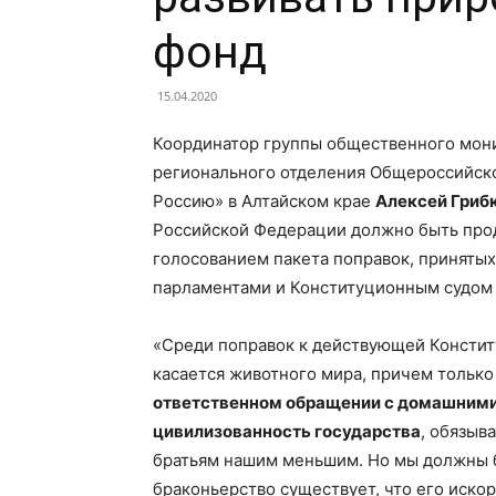
фонд
Советский
15.04.2020
Координатор группы общественного мони
регионального отделения Общероссийск
район
Россию» в Алтайском крае
Алексей Гриб
Российской Федерации должно быть про
голосованием пакета поправок, приняты
парламентами и Конституционным судом 
Алтайского
«Среди поправок к действующей Констит
касается животного мира, причем тольк
ответственном обращении с домашним
края
цивилизованность государства
, обязыв
братьям нашим меньшим. Но мы должны бе
браконьерство существует, что его иско