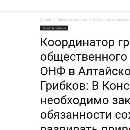
Домой
Новости региона
Координатор группы 
газеты
Новости региона
Координатор г
общественного
«Районные
ОНФ в Алтайско
Грибков: В Кон
вести»
необходимо за
обязанности со
|
развивать при