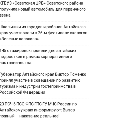
КГБУЗ «Советская ЦРБ» Советского района
получила новый автомобиль для первичного
звена
Школьники из городов и районов Алтайского
края участвовали в 26-м фестивале экологов
«Зеленые колокола»
145 стажировок провели для алтайских
подростков в рамках корпоративного
наставничества
Губернатор Алтайского края Виктор Томенко
принял участие в совещании по развитию
туризма и индустрии гостеприимства в
Российской Федерации
23 ПСЧ 6 ПСО ФПС ГПС ГУ МЧС России по
Алтайскому краю информируют: Вызов
ложный — наказание реальное!