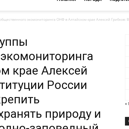
общественного экомониторинга ОНФ в Алтайском крае Алексей Грибков: В 
руппы
 экомониторинга
м крае Алексей
ституции России
крепить
«
хранять природу и
родно-заповедный