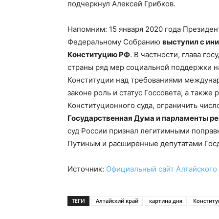
подчеркнул Алексей Грибков.
Напомним: 15 января 2020 года Президе
Федеральному Собранию
выступил с ин
Конституцию РФ
. В частности, глава го
страны ряд мер социальной поддержки н
Конституции над требованиями междунар
законе роль и статус Госсовета, а такж
Конституционного суда, ограничить числ
Государственная Дума и парламенты ре
суд России признал легитимными поправ
Путиным и расширенные депутатами Гос
Источник:
Официальный сайт Алтайского 
ТЕГИ
Алтайский край
картина дня
Конститу