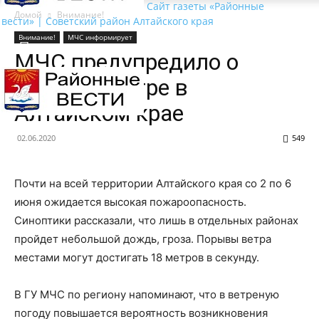
Сайт газеты «Районные
Домой
Внимание!
вести» | Советский район Алтайского края
Внимание!
МЧС информирует
МЧС предупредило о
сильном ветре в
Алтайском крае
02.06.2020
549
Почти на всей территории Алтайского края со 2 по 6
июня ожидается высокая пожароопасность.
Синоптики рассказали, что лишь в отдельных районах
пройдет небольшой дождь, гроза. Порывы ветра
местами могут достигать 18 метров в секунду.
В ГУ МЧС по региону напоминают, что в ветреную
погоду повышается вероятность возникновения