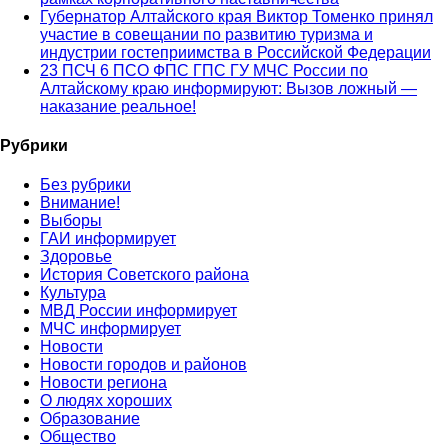
Губернатор Алтайского края Виктор Томенко принял
участие в совещании по развитию туризма и
индустрии гостеприимства в Российской Федерации
23 ПСЧ 6 ПСО ФПС ГПС ГУ МЧС России по
Алтайскому краю информируют: Вызов ложный —
наказание реальное!
Рубрики
Без рубрики
Внимание!
Выборы
ГАИ информирует
Здоровье
История Советского района
Культура
МВД России информирует
МЧС информирует
Новости
Новости городов и районов
Новости региона
О людях хороших
Образование
Общество