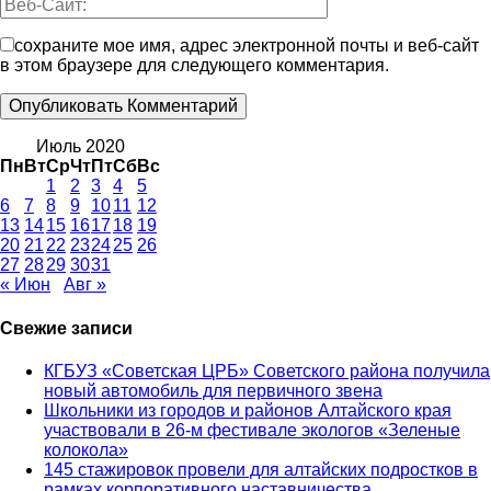
сохраните мое имя, адрес электронной почты и веб-сайт
в этом браузере для следующего комментария.
Июль 2020
Пн
Вт
Ср
Чт
Пт
Сб
Вс
1
2
3
4
5
6
7
8
9
10
11
12
13
14
15
16
17
18
19
20
21
22
23
24
25
26
27
28
29
30
31
« Июн
Авг »
Свежие записи
КГБУЗ «Советская ЦРБ» Советского района получила
новый автомобиль для первичного звена
Школьники из городов и районов Алтайского края
участвовали в 26-м фестивале экологов «Зеленые
колокола»
145 стажировок провели для алтайских подростков в
рамках корпоративного наставничества