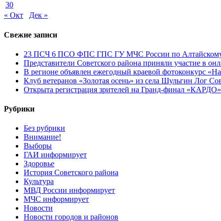
30
« Окт
Дек »
Свежие записи
23 ПСЧ 6 ПСО ФПС ГПС ГУ МЧС России по Алтайскому 
Представители Советского района приняли участие в он
В регионе объявлен ежегодный краевой фотоконкурс «Нац
Клуб ветеранов «Золотая осень» из села Шульгин Лог Со
Открыта регистрация зрителей на Гранд-финал «КАРДО»
Рубрики
Без рубрики
Внимание!
Выборы
ГАИ информирует
Здоровье
История Советского района
Культура
МВД России информирует
МЧС информирует
Новости
Новости городов и районов