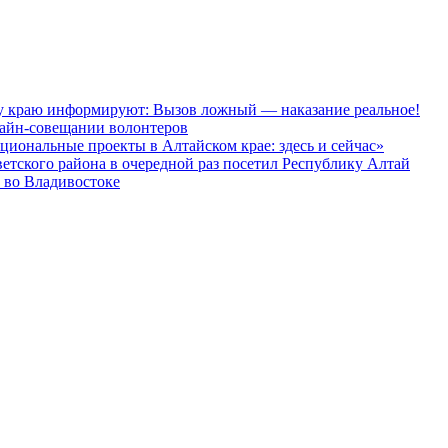
краю информируют: Вызов ложный — наказание реальное!
лайн-совещании волонтеров
иональные проекты в Алтайском крае: здесь и сейчас»
ветского района в очередной раз посетил Республику Алтай
 во Владивостоке