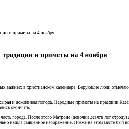
ции и приметы на 4 ноября
 традиции и приметы на 4 ноября
самых важных в христианском календаре. Верующие люди отмеча
т сырая и дождливая погода. Народные приметы на праздник Каз
ались окончить.
асть города. После этого Матроне (девочки девяти лет отроду) 
ельно нашла священное изображение. Позже на этом месте был в