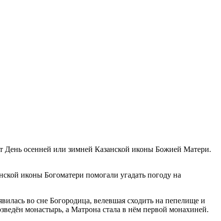
ют День осенней или зимней Казанской иконы Божией Матери.
анской иконы Богоматери помогали угадать погоду на
явилась во сне Богородица, велевшая сходить на пепелище и
озведён монастырь, а Матрона стала в нём первой монахиней.