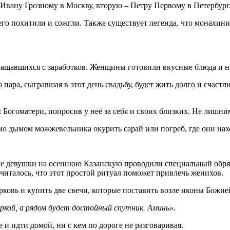
вану Грозному в Москву, вторую – Петру Первому в Петербург. 
его похитили и сожгли. Также существует легенда, что монахини
ащавшихся с заработков. Женщины готовили вкусные блюда и н
пара, сыгравшая в этот день свадьбу, будет жить долго и счастли
 Богоматери, попросив у неё за себя и своих близких. Не лишним
мо дымом можжевельника окурить сарай или погреб, где они нах
е девушки на осеннюю Казанскую проводили специальный обряд:
Считалось, что этот простой ритуал поможет привлечь женихов.
рковь и купить две свечи, которые поставить возле иконы Божией
яркой, а рядом будет достойный спутник. Аминь».
 и идти домой, ни с кем по дороге не разговаривая.