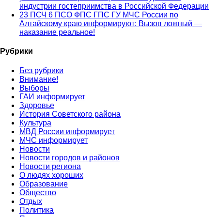
индустрии гостеприимства в Российской Федерации
23 ПСЧ 6 ПСО ФПС ГПС ГУ МЧС России по
Алтайскому краю информируют: Вызов ложный —
наказание реальное!
Рубрики
Без рубрики
Внимание!
Выборы
ГАИ информирует
Здоровье
История Советского района
Культура
МВД России информирует
МЧС информирует
Новости
Новости городов и районов
Новости региона
О людях хороших
Образование
Общество
Отдых
Политика