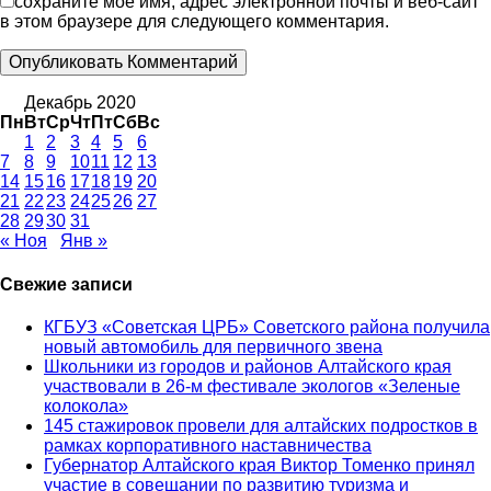
сохраните мое имя, адрес электронной почты и веб-сайт
в этом браузере для следующего комментария.
Декабрь 2020
Пн
Вт
Ср
Чт
Пт
Сб
Вс
1
2
3
4
5
6
7
8
9
10
11
12
13
14
15
16
17
18
19
20
21
22
23
24
25
26
27
28
29
30
31
« Ноя
Янв »
Свежие записи
КГБУЗ «Советская ЦРБ» Советского района получила
новый автомобиль для первичного звена
Школьники из городов и районов Алтайского края
участвовали в 26-м фестивале экологов «Зеленые
колокола»
145 стажировок провели для алтайских подростков в
рамках корпоративного наставничества
Губернатор Алтайского края Виктор Томенко принял
участие в совещании по развитию туризма и