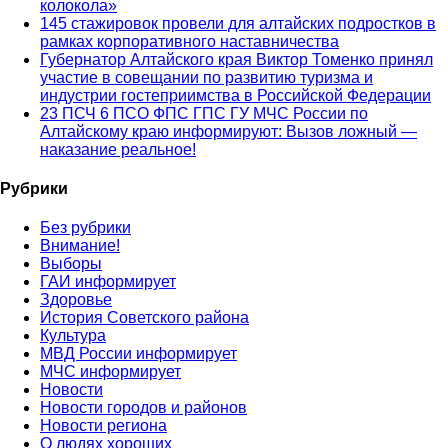
колокола»
145 стажировок провели для алтайских подростков в
рамках корпоративного наставничества
Губернатор Алтайского края Виктор Томенко принял
участие в совещании по развитию туризма и
индустрии гостеприимства в Российской Федерации
23 ПСЧ 6 ПСО ФПС ГПС ГУ МЧС России по
Алтайскому краю информируют: Вызов ложный —
наказание реальное!
Рубрики
Без рубрики
Внимание!
Выборы
ГАИ информирует
Здоровье
История Советского района
Культура
МВД России информирует
МЧС информирует
Новости
Новости городов и районов
Новости региона
О людях хороших