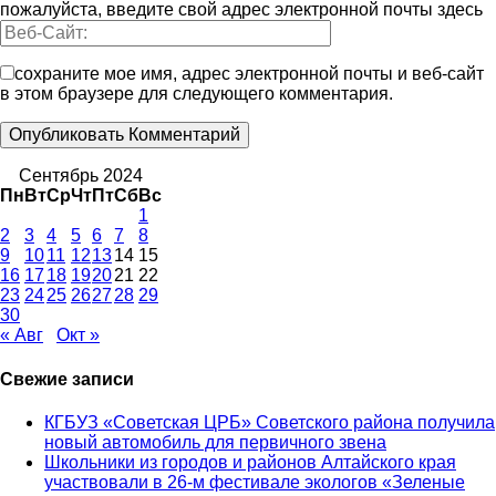
пожалуйста, введите свой адрес электронной почты здесь
сохраните мое имя, адрес электронной почты и веб-сайт
в этом браузере для следующего комментария.
Сентябрь 2024
Пн
Вт
Ср
Чт
Пт
Сб
Вс
1
2
3
4
5
6
7
8
9
10
11
12
13
14
15
16
17
18
19
20
21
22
23
24
25
26
27
28
29
30
« Авг
Окт »
Свежие записи
КГБУЗ «Советская ЦРБ» Советского района получила
новый автомобиль для первичного звена
Школьники из городов и районов Алтайского края
участвовали в 26-м фестивале экологов «Зеленые