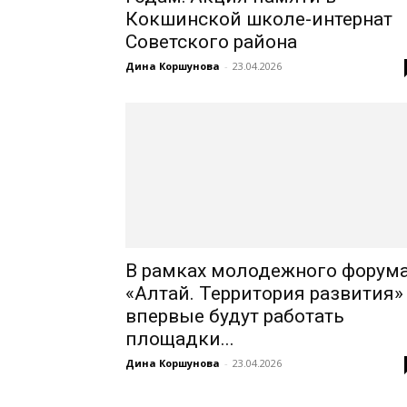
Кокшинской школе-интернат
Советского района
|
Дина Коршунова
-
23.04.2026
Советский
район
В рамках молодежного форум
«Алтай. Территория развития»
впервые будут работать
площадки...
Алтайского
Дина Коршунова
-
23.04.2026