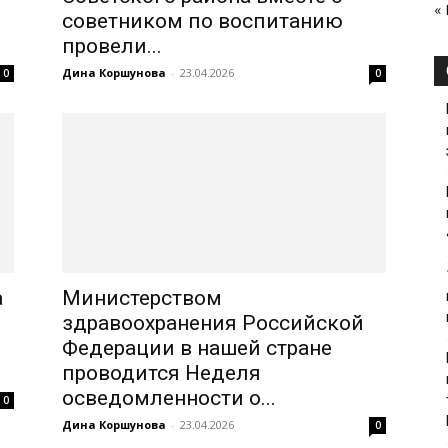
«
советником по воспитанию
провели...
Дина Коршунова
-
23.04.2026
0
0
а
Министерством
здравоохранения Российской
Федерации в нашей стране
проводится Неделя
осведомленности о...
0
Дина Коршунова
-
23.04.2026
0