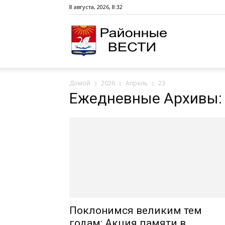
8 августа, 2026, 8:32
Сайт
Домой
2026
Апрель
23
газеты
Ежедневные Архивы: 
«Районные
вести»
Поклонимся великим тем
годам: Акция памяти в