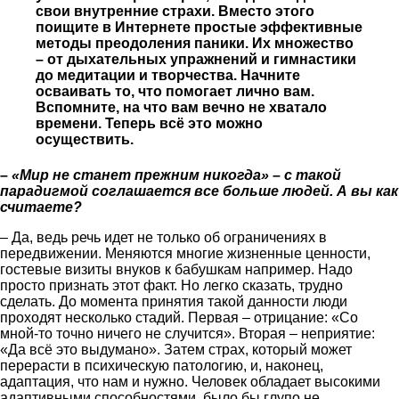
свои внутренние страхи. Вместо этого
поищите в Интернете простые эффективные
методы преодоления паники. Их множество
– от дыхательных упражнений и гимнастики
до медитации и творчества. Начните
осваивать то, что помогает лично вам.
Вспомните, на что вам вечно не хватало
времени. Теперь всё это можно
осуществить.
– «Мир не станет прежним никогда» – с такой
парадигмой соглашается все больше людей. А вы как
считаете?
– Да, ведь речь идет не только об ограничениях в
передвижении. Меняются многие жизненные ценности,
гостевые визиты внуков к бабушкам например. Надо
просто признать этот факт. Но легко сказать, трудно
сделать. До момента принятия такой данности люди
проходят несколько стадий. Первая – отрицание: «Со
мной-то точно ничего не случится». Вторая – неприятие:
«Да всё это выдумано». Затем страх, который может
перерасти в психическую патологию, и, наконец,
адаптация, что нам и нужно. Человек обладает высокими
адаптивными способностями, было бы глупо не