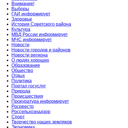
Внимание!
Выборы
ГАИ информирует
Здоровье
История Советского района
Культура
МВД России информирует
МЧС информирует
Новости
Новости городов и районов
Новости региона
О людях хороших
Образование
Общество
Отдых
Политика
Портал госуслуг
Природа
Происшествия
Прокуратура информирует
Росреестр
Россельхознадзор
Спорт
Творчество наших земляков
Экономика