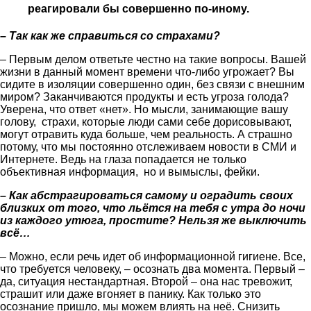
реагировали бы совершенно по-иному.
– Так как же справиться со страхами?
– Первым делом ответьте честно на такие вопросы. Вашей
жизни в данный момент времени что-либо угрожает? Вы
сидите в изоляции совершенно один, без связи с внешним
миром? Заканчиваются продукты и есть угроза голода?
Уверена, что ответ «нет». Но мысли, занимающие вашу
голову, страхи, которые люди сами себе дорисовывают,
могут отравить куда больше, чем реальность. А страшно
потому, что мы постоянно отслеживаем новости в СМИ и
Интернете. Ведь на глаза попадается не только
объективная информация, но и вымыслы, фейки.
– Как абстрагироваться самому и оградить своих
близких от того, что льётся на тебя с утра до ночи
из каждого утюга, простите? Нельзя же выключить
всё…
– Можно, если речь идет об информационной гигиене. Все,
что требуется человеку, – осознать два момента. Первый –
да, ситуация нестандартная. Второй – она нас тревожит,
страшит или даже вгоняет в панику. Как только это
осознание пришло, мы можем влиять на неё. Снизить