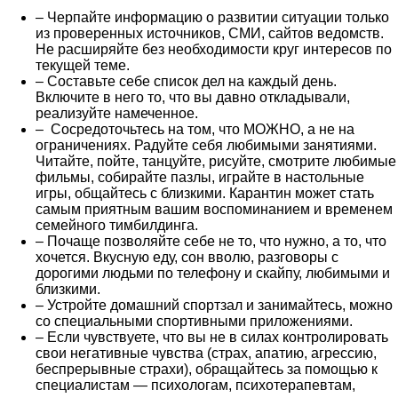
– Черпайте информацию о развитии ситуации только
из проверенных источников, СМИ, сайтов ведомств.
Не расширяйте без необходимости круг интересов по
текущей теме.
– Составьте себе список дел на каждый день.
Включите в него то, что вы давно откладывали,
реализуйте намеченное.
– Сосредоточьтесь на том, что МОЖНО, а не на
ограничениях. Радуйте себя любимыми занятиями.
Читайте, пойте, танцуйте, рисуйте, смотрите любимые
фильмы, собирайте пазлы, играйте в настольные
игры, общайтесь с близкими. Карантин может стать
самым приятным вашим воспоминанием и временем
семейного тимбилдинга.
– Почаще позволяйте себе не то, что нужно, а то, что
хочется. Вкусную еду, сон вволю, разговоры с
дорогими людьми по телефону и скайпу, любимыми и
близкими.
– Устройте домашний спортзал и занимайтесь, можно
со специальными спортивными приложениями.
– Если чувствуете, что вы не в силах контролировать
свои негативные чувства (страх, апатию, агрессию,
беспрерывные страхи), обращайтесь за помощью к
специалистам — психологам, психотерапевтам,