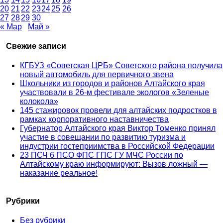
20
21
22
23
24
25
26
27
28
29
30
« Мар
Май »
Свежие записи
КГБУЗ «Советская ЦРБ» Советского района получила
новый автомобиль для первичного звена
Школьники из городов и районов Алтайского края
участвовали в 26-м фестивале экологов «Зеленые
колокола»
145 стажировок провели для алтайских подростков в
рамках корпоративного наставничества
Губернатор Алтайского края Виктор Томенко принял
участие в совещании по развитию туризма и
индустрии гостеприимства в Российской Федерации
23 ПСЧ 6 ПСО ФПС ГПС ГУ МЧС России по
Алтайскому краю информируют: Вызов ложный —
наказание реальное!
Рубрики
Без рубрики