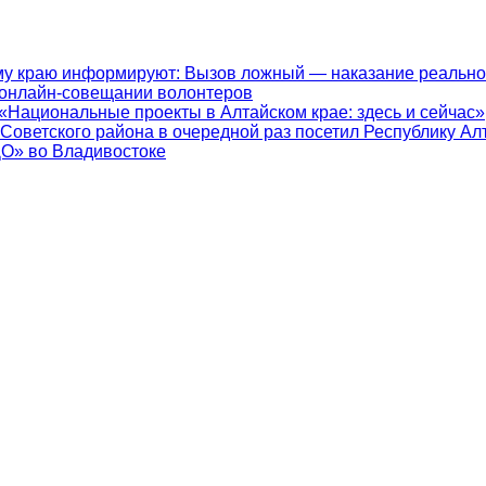
у краю информируют: Вызов ложный — наказание реально
 онлайн-совещании волонтеров
«Национальные проекты в Алтайском крае: здесь и сейчас»
 Советского района в очередной раз посетил Республику Ал
ДО» во Владивостоке