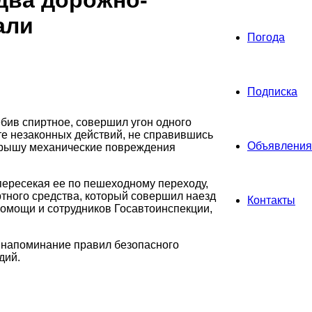
два дорожно-
али
Погода
Подписка
ебив спиртное, совершил угон одного
те незаконных действий, не справившись
Объявления
 крышу механические повреждения
 пересекая ее по пешеходному переходу,
тного средства, который совершил наезд
Контакты
помощи и сотрудников Госавтоинспекции,
е напоминание правил безопасного
дий.