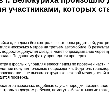
 г. Белокуриха произошло 
я участниками, которых ст
шийся один дома без контроля со стороны родителей, употр
тился несколько метров на третьем автомобиле. В результа
, подросток допустил съезд в кювет, опрокидывание через
радал. По данному факту проводится проверка.
мотра взрослых, управляя велосипедом по проезжей части,
летний получил телесные повреждения. Водитель транспор
происшествия, не вызвал сотрудников скорой медицинской 
дится проверка.
присмотра взрослых, подобные случаи нередки. Ежедневно
нтроль за досугом ребенка, помогут избежать многих траге