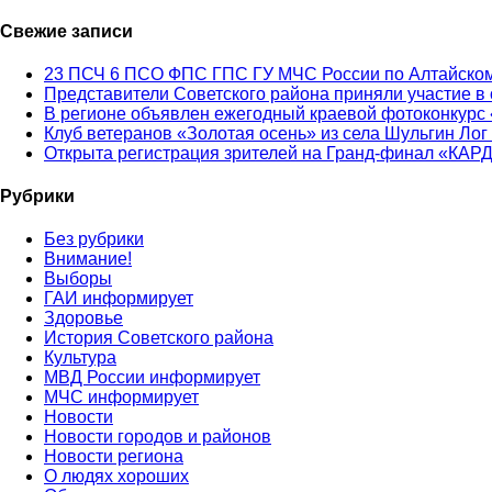
Свежие записи
23 ПСЧ 6 ПСО ФПС ГПС ГУ МЧС России по Алтайском
Представители Советского района приняли участие в
В регионе объявлен ежегодный краевой фотоконкурс 
Клуб ветеранов «Золотая осень» из села Шульгин Лог
Открыта регистрация зрителей на Гранд-финал «КАР
Рубрики
Без рубрики
Внимание!
Выборы
ГАИ информирует
Здоровье
История Советского района
Культура
МВД России информирует
МЧС информирует
Новости
Новости городов и районов
Новости региона
О людях хороших