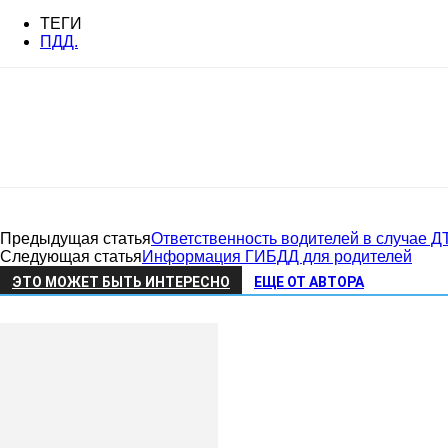
Советский
ТЕГИ
ПДД.
район
Алтайского
Предыдущая статья
Ответственность водителей в случае Д
Следующая статья
Информация ГИБДД для родителей
ЭТО МОЖЕТ БЫТЬ ИНТЕРЕСНО
ЕЩЕ ОТ АВТОРА
края