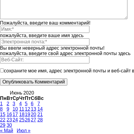
Пожалуйста, введите ваш комментарий!
пожалуйста, введите ваше имя здесь
Вы ввели неверный адрес электронной почты!
пожалуйста, введите свой адрес электронной почты здесь
сохраните мое имя, адрес электронной почты и веб-сайт
Июнь 2020
Пн
Вт
Ср
Чт
Пт
Сб
Вс
1
2
3
4
5
6
7
8
9
10
11
12
13
14
15
16
17
18
19
20
21
22
23
24
25
26
27
28
29
30
« Май
Июл »