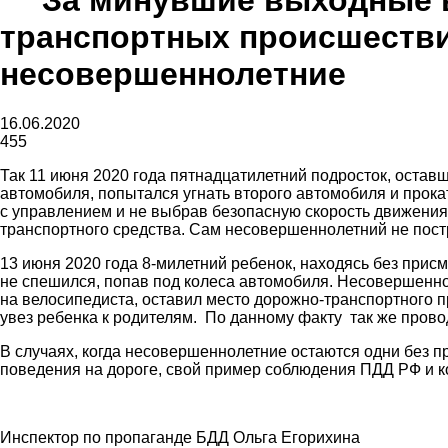
За минувшие выходные в
транспортных происшестви
газеты
несовершеннолетние
16.06.2020
455
«Районные
Так 11 июня 2020 года пятнадцатилетний подросток, остав
автомобиля, попытался угнать второго автомобиля и прока
с управлением и не выбрав безопасную скорость движения
транспортного средства. Сам несовершеннолетний не пост
вести»
13 июня 2020 года 8-милетний ребенок, находясь без прис
не спешился, попав под колеса автомобиля. Несовершенно
на велосипедиста, оставил место дорожно-транспортного 
увез ребенка к родителям. По данному факту так же прово
В случаях, когда несовершеннолетние остаются одни без 
|
поведения на дороге, свой пример соблюдения ПДД РФ и ко
Инспектор по пропаганде БДД Ольга Егорихина